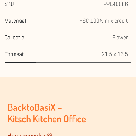
SKU
PPL.40086
Materiaal
FSC 100% mix credit
Collectie
Flower
Formaat
21.5 x 16.5
BacktoBasiX –
Kitsch Kitchen Office
Haarlemmerdijk 48