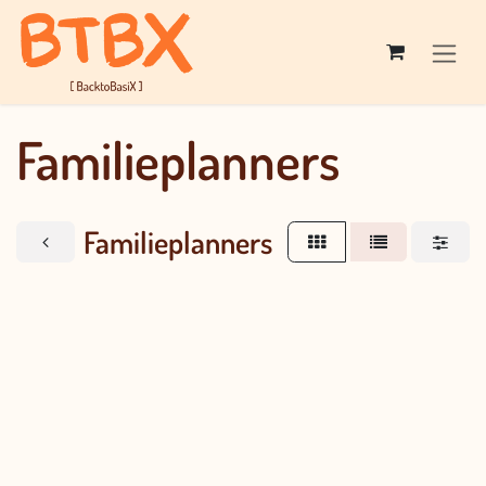
Overslaan naar inhoud
Familieplanners
Familieplanners