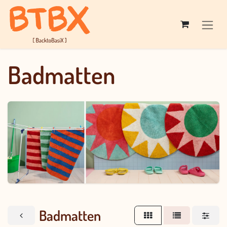
Overslaan naar inhoud
Badmatten
Badmatten