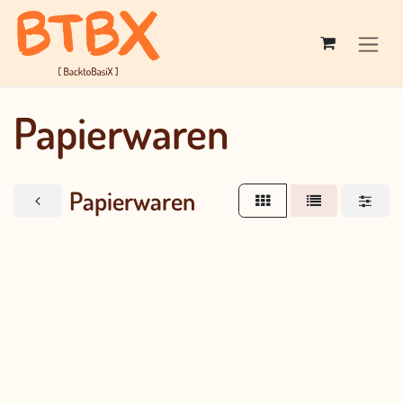
Overslaan naar inhoud
Papierwaren
Papierwaren