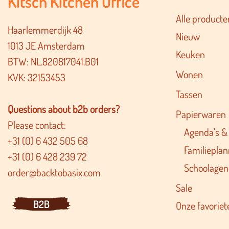
Kitsch Kitchen Office
Alle producte
Haarlemmerdijk 48
Nieuw
1013 JE Amsterdam
Keuken
BTW: NL.820817041.B01
Wonen
KVK: 32153453
Tassen
Questions about b2b orders?
Papierwaren
Please contact:
Agenda's &
+31 (0) 6 432 505 68
Familieplan
+31 (0) 6 428 239 72
Schoolagen
order@backtobasix.com
Sale
B2B
Onze favoriet