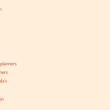
n
 planners
ners
da's
en