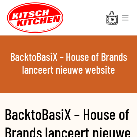
Overslaan naar inhoud
BacktoBasiX – House of Brands
lanceert nieuwe website
BacktoBasiX – House of
Brands lanceert nieuwe