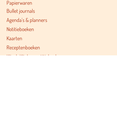
Papierwaren
Bullet journals
Agenda's & planners
Notitieboeken
Kaarten
Receptenboeken
Kitsch Kitchen notitieboeken
Kitsch Kitchen bullet journals
Familieplanners
Familie agenda's
Schoolagenda's
Jaaragenda's
Agenda's