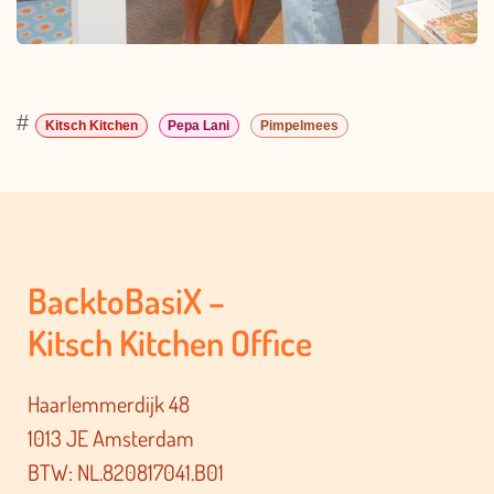
#
Kitsch Kitchen
Pepa Lani
Pimpelmees
BacktoBasiX –
Kitsch Kitchen Office
Haarlemmerdijk 48
1013 JE Amsterdam
BTW: NL.820817041.B01