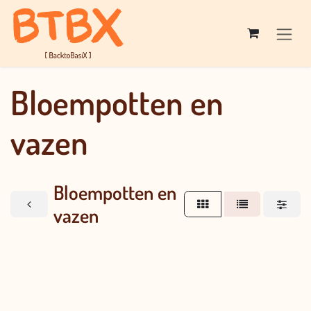
Overslaan naar inhoud
Bloempotten en
vazen
Bloempotten en
vazen