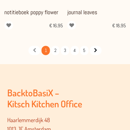
notitieboek poppy flower
journal leaves
€
16,95
€
18,95
1
2
3
4
5
BacktoBasiX –
Kitsch Kitchen Office
Haarlemmerdijk 48
1013 JE Amsterdam