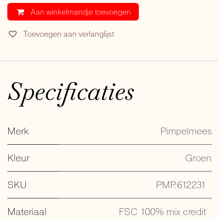
Aan winkelmandje toevoegen
Toevoegen aan verlanglijst
Specificaties
Merk
Pimpelmees
Kleur
Groen
SKU
PMP.612231
Materiaal
FSC 100% mix credit