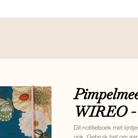
'S & PLANNERS
NOTITIEBOEKEN
BULLET JOURNAL
Pimpelmee
WIREO - 
Dit notitieboek met lijnt
ook. Gebruik het om aan