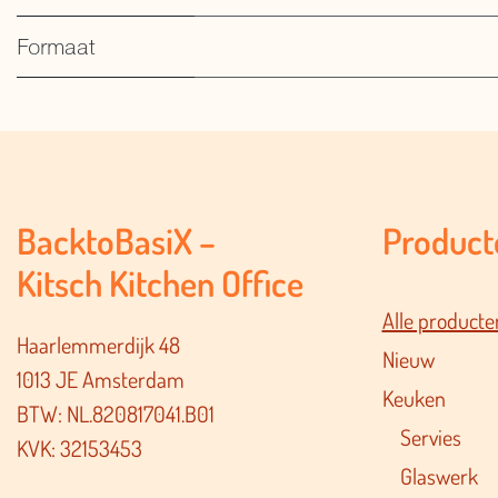
Formaat
BacktoBasiX –
Product
Kitsch Kitchen Office
Alle producte
Haarlemmerdijk 48
Nieuw
1013 JE Amsterdam
Keuken
BTW: NL.820817041.B01
Servies
KVK: 32153453
Glaswerk