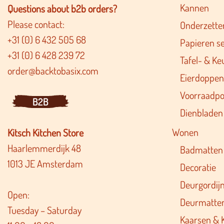
Kannen
Questions about b2b orders?
Please contact:
Onderzette
+31 (0) 6 432 505 68
Papieren s
+31 (0) 6 428 239 72
Tafel- & Ke
order@backtobasix.com
Eierdoppen
Voorraadpo
B2B
Dienbladen
Wonen
Kitsch Kitchen Store
Haarlemmerdijk 48
Badmatten
1013 JE Amsterdam
Decoratie
Deurgordij
Open:
Deurmatte
Tuesday – Saturday
Kaarsen & 