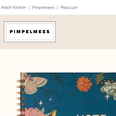
Overslaan naar inhoud
Kitsch Kitchen
|
Pimpelmees
|
Pepa Lani
BacktoBasiX
AGENDA