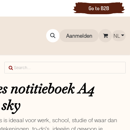
Go to B2B
S
TASSEN
BLOG
Aanmelden
NL
s notitieboek A4
sky
jes is ideaal voor werk, school, studie of waar dan
tekeningen, to-do's, ideeën of gewoon je