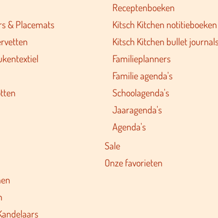
Receptenboeken
rs & Placemats
Kitsch Kitchen notitieboeken
ervetten
Kitsch Kitchen bullet journal
ukentextiel
Familieplanners
Familie agenda's
tten
Schoolagenda's
Jaaragenda's
Agenda's
Sale
Onze favorieten
nen
n
Kandelaars