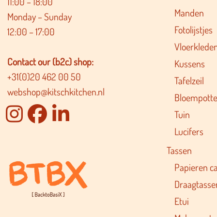
11:00 – 18:00
Manden
Monday – Sunday
Fotolijstjes
12:00 – 17:00
Vloerklede
Contact our (b2c) shop:
Kussens
+31(0)20 462 00 50
Tafelzeil
webshop@kitschkitchen.nl
Bloempotte
Tuin
Lucifers
Tassen
Papieren c
Draagtasse
Etui