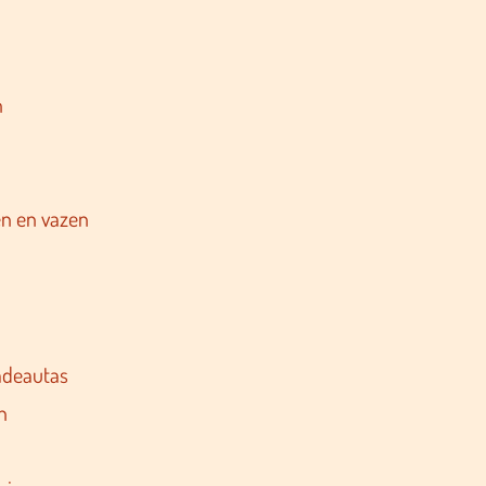
n
n en vazen
adeautas
n