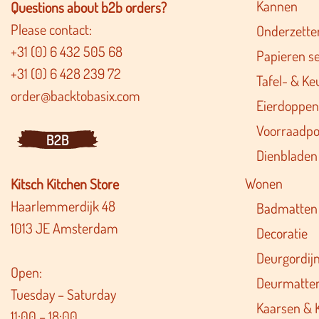
Kannen
Questions about b2b orders?
Please contact:
Onderzette
+31 (0) 6 432 505 68
Papieren s
+31 (0) 6 428 239 72
Tafel- & Ke
order@backtobasix.com
Eierdoppen
Voorraadpo
B2B
Dienbladen
Wonen
Kitsch Kitchen Store
Haarlemmerdijk 48
Badmatten
1013 JE Amsterdam
Decoratie
Deurgordij
Open:
Deurmatte
Tuesday – Saturday
Kaarsen & 
11:00 – 18:00