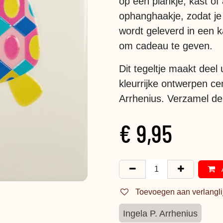
op een plankje, kast of
ophanghaakje, zodat je
wordt geleverd in een k
om cadeau te geven.
Dit tegeltje maakt deel 
kleurrijke ontwerpen ce
Arrhenius. Verzamel de h
€
9,95
Toevoegen aan verlangli
Ingela P. Arrhenius