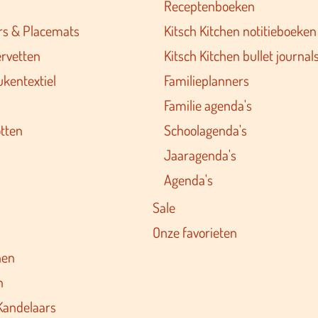
Receptenboeken
rs & Placemats
Kitsch Kitchen notitieboeken
ervetten
Kitsch Kitchen bullet journal
ukentextiel
Familieplanners
Familie agenda's
tten
Schoolagenda's
Jaaragenda's
Agenda's
Sale
Onze favorieten
nen
n
Kandelaars