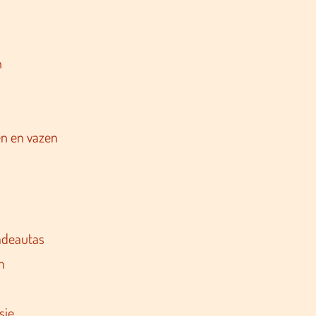
n
n en vazen
adeautas
n
sje