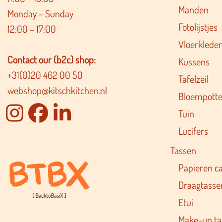
Manden
Monday – Sunday
Fotolijstjes
12:00 – 17:00
Vloerklede
Contact our (b2c) shop:
Kussens
+31(0)20 462 00 50
Tafelzeil
webshop@kitschkitchen.nl
Bloempotte
Tuin
Lucifers
Tassen
Papieren c
Draagtasse
Etui
Make-up ta