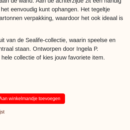
 aan de wand. Aan de achterzijde zit een handig
 het eenvoudig kunt ophangen. Het tegeltje
artonnen verpakking, waardoor het ook ideaal is
uit van de Sealife-collectie, waarin speelse en
ntraal staan. Ontworpen door Ingela P.
ele collectie of kies jouw favoriete item.
Aan winkelmandje toevoegen
jst