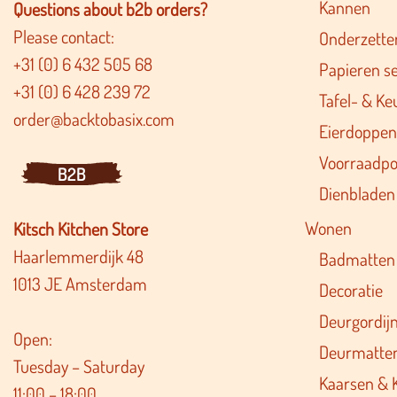
Kannen
Questions about b2b orders?
Please contact:
Onderzette
+31 (0) 6 432 505 68
Papieren s
+31 (0) 6 428 239 72
Tafel- & Ke
order@backtobasix.com
Eierdoppen
Voorraadpo
B2B
Dienbladen
Wonen
Kitsch Kitchen Store
Haarlemmerdijk 48
Badmatten
1013 JE Amsterdam
Decoratie
Deurgordij
Open:
Deurmatte
Tuesday – Saturday
Kaarsen & 
11:00 – 18:00