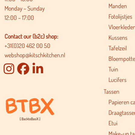
Manden
Monday – Sunday
Fotolijstjes
12:00 – 17:00
Vloerklede
Contact our (b2c) shop:
Kussens
+31(0)20 462 00 50
Tafelzeil
webshop@kitschkitchen.nl
Bloempotte
Tuin
Lucifers
Tassen
Papieren c
Draagtasse
Etui
Make-up ta