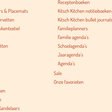
Receptenboeken
rs & Placemats
Kitsch Kitchen notitieboeken
ervetten
Kitsch Kitchen bullet journal
ukentextiel
Familieplanners
Familie agenda's
tten
Schoolagenda's
Jaaragenda's
Agenda's
Sale
Onze favorieten
nen
n
Kandelaars