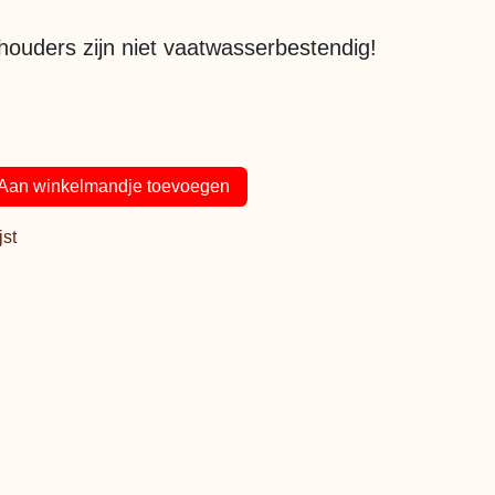
uders zijn niet vaatwasserbestendig!
Aan winkelmandje toevoegen
jst