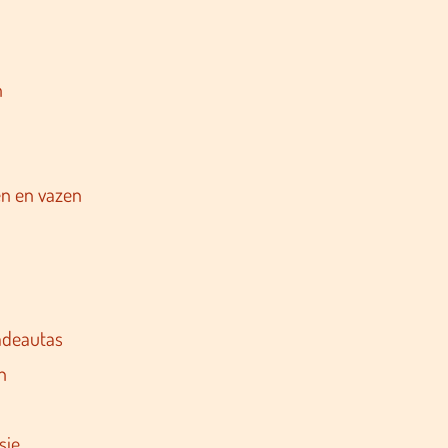
n
n en vazen
adeautas
n
sje