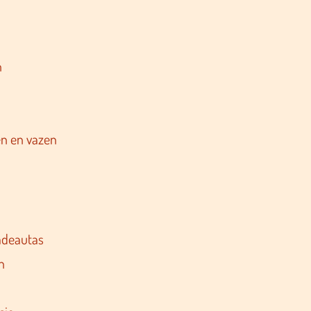
n
n en vazen
adeautas
n