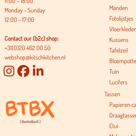
11:00 – 18:00
Manden
Monday – Sunday
Fotolijstjes
12:00 – 17:00
Vloerklede
Contact our (b2c) shop:
Kussens
+31(0)20 462 00 50
Tafelzeil
webshop@kitschkitchen.nl
Bloempotte
Tuin
Lucifers
Tassen
Papieren c
Draagtasse
Etui