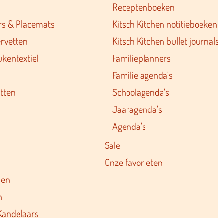
Receptenboeken
rs & Placemats
Kitsch Kitchen notitieboeken
ervetten
Kitsch Kitchen bullet journal
ukentextiel
Familieplanners
Familie agenda's
tten
Schoolagenda's
Jaaragenda's
Agenda's
Sale
Onze favorieten
nen
n
Kandelaars