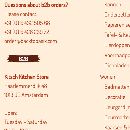
Kannen
Questions about b2b orders?
Please contact:
Onderzette
+31 (0) 6 432 505 68
Papieren s
+31 (0) 6 428 239 72
Tafel- & Ke
order@backtobasix.com
Eierdoppen
Voorraadpo
B2B
Dienbladen
Wonen
Kitsch Kitchen Store
Haarlemmerdijk 48
Badmatten
1013 JE Amsterdam
Decoratie
Deurgordij
Open:
Deurmatte
Tuesday – Saturday
Kaarsen & 