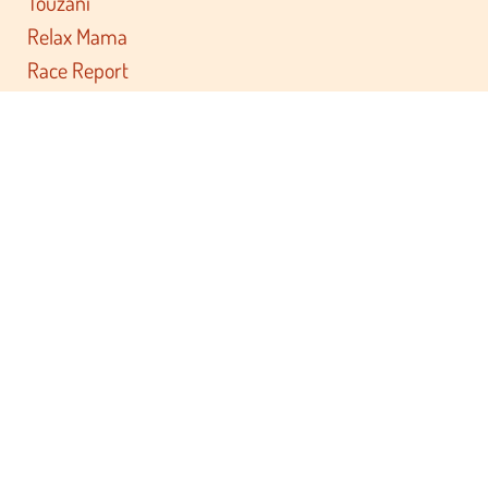
Touzani
Relax Mama
Race Report
Private Label
Documenten
Algemene voorwaarden
Cookie Policy
Privacy Statement
Disclaimer
Retourbeleid