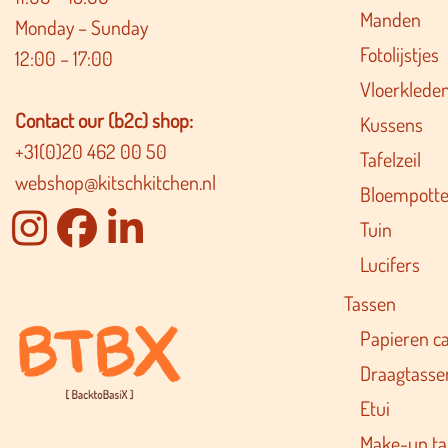
Manden
Monday – Sunday
Fotolijstjes
12:00 – 17:00
Vloerklede
Contact our (b2c) shop:
Kussens
+31(0)20 462 00 50
Tafelzeil
webshop@kitschkitchen.nl
Bloempotte
Tuin
Lucifers
Tassen
Papieren c
Draagtasse
Etui
Make-up ta