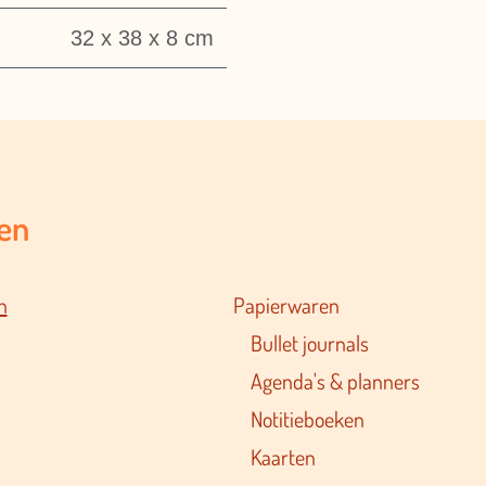
32 x 38 x 8 cm
en
n
Papierwaren
Bullet journals
Agenda's & planners
Notitieboeken
Kaarten