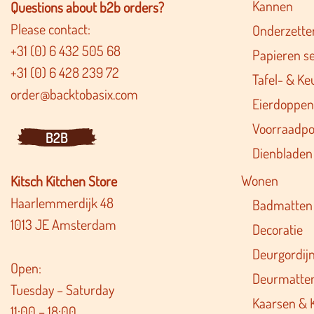
Kannen
Questions about b2b orders?
Please contact:
Onderzette
+31 (0) 6 432 505 68
Papieren s
+31 (0) 6 428 239 72
Tafel- & Ke
order@backtobasix.com
Eierdoppen
Voorraadpo
B2B
Dienbladen
Wonen
Kitsch Kitchen Store
Haarlemmerdijk 48
Badmatten
1013 JE Amsterdam
Decoratie
Deurgordij
Open:
Deurmatte
Tuesday – Saturday
Kaarsen & 
11:00 – 18:00