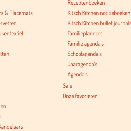
Receptenboeken
rs & Placemats
Kitsch Kitchen notitieboeken
ervetten
Kitsch Kitchen bullet journal
ukentextiel
Familieplanners
Familie agenda's
tten
Schoolagenda's
Jaaragenda's
Agenda's
Sale
Onze favorieten
nen
n
Kandelaars