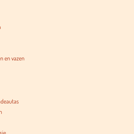
n
n en vazen
adeautas
n
sje