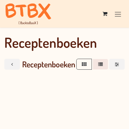
Overslaan naar inhoud
Receptenboeken
Receptenboeken