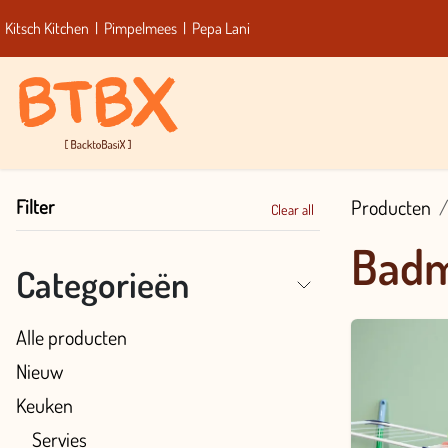
Overslaan naar inhoud
Kitsch Kitchen
|
Pimpelmees
|
Pepa Lani
Home
Mer
Filter
Producten
Clear all
Badm
Categorieën
Alle producten
Nieuw
Keuken
Servies