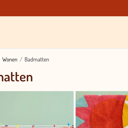
ken
Over Ons
Blog
Contact
Vacatures
Shop
Wonen
Badmatten
atten