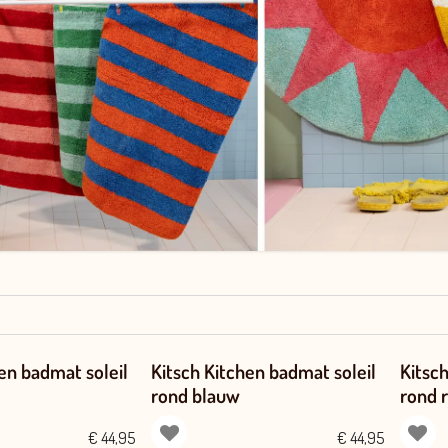
en badmat soleil
Kitsch Kitchen badmat soleil
Kitsc
rond blauw
rond 
€
44,95
€
44,95