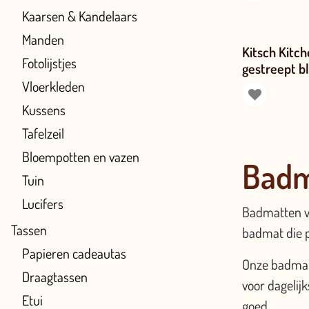
Kaarsen & Kandelaars
Manden
Kitsch Kitc
Fotolijstjes
gestreept b
Vloerkleden
Kussens
Tafelzeil
Bloempotten en vazen
Badm
Tuin
Lucifers
Badmatten va
Tassen
badmat die pa
Papieren cadeautas
Onze badmatt
Draagtassen
voor dagelijk
Etui
goed.