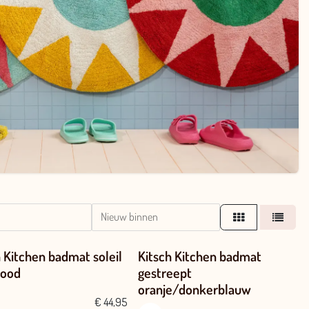
Nieuw binnen
h Kitchen badmat soleil
Kitsch Kitchen badmat
rood
gestreept
oranje/donkerblauw
€
44,95