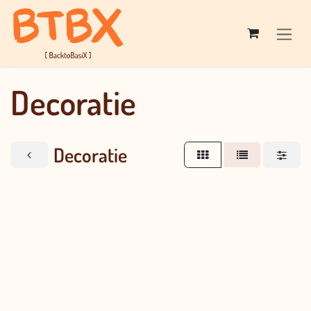
Overslaan naar inhoud
Decoratie
Decoratie