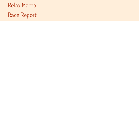
Relax Mama
Race Report
Private Label
Documenten
Algemene voorwaarden
Cookie Policy
Privacy Statement
Disclaimer
Retourbeleid