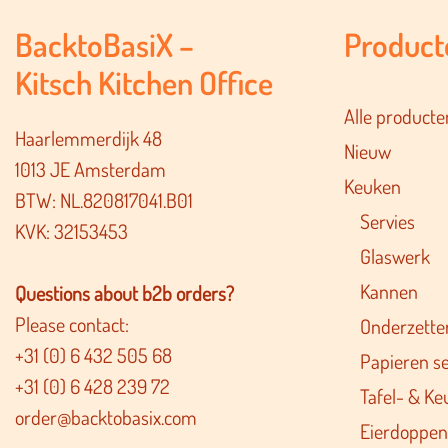
BacktoBasiX –
Product
Kitsch Kitchen Office
Alle producte
Haarlemmerdijk 48
Nieuw
1013 JE Amsterdam
Keuken
BTW: NL.820817041.B01
Servies
KVK: 32153453
Glaswerk
Kannen
Questions about b2b orders?
Please contact:
Onderzette
+31 (0) 6 432 505 68
Papieren s
+31 (0) 6 428 239 72
Tafel- & Ke
order@backtobasix.com
Eierdoppen