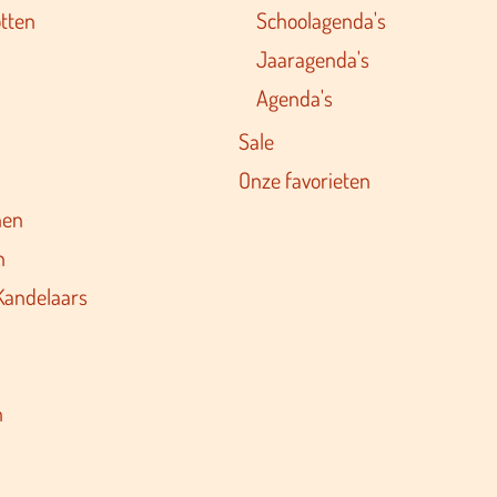
tten
Schoolagenda's
Jaaragenda's
Agenda's
Sale
Onze favorieten
nen
n
Kandelaars
n