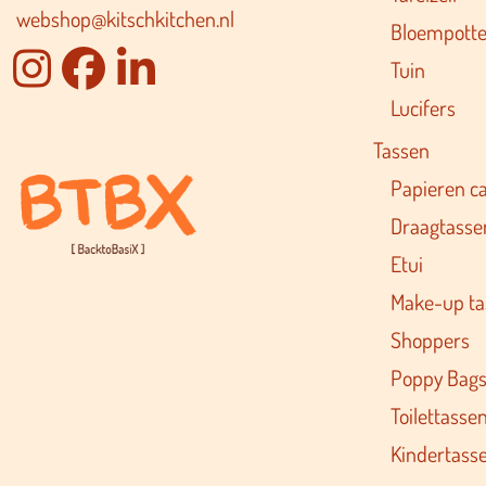
webshop@kitschkitchen.nl
Bloempotte
Tuin
Lucifers
Tassen
Papieren c
Draagtasse
Etui
Make-up ta
Shoppers
Poppy Bag
Toilettasse
Kindertass