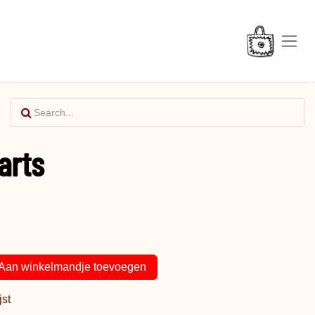
arts
Aan winkelmandje toevoegen
jst