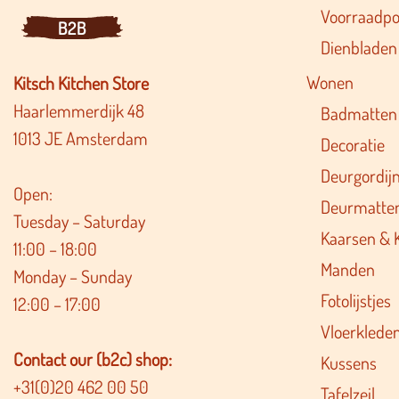
Voorraadpo
B2B
Dienbladen
Wonen
Kitsch Kitchen Store
Haarlemmerdijk 48
Badmatten
1013 JE Amsterdam
Decoratie
Deurgordij
Open:
Deurmatte
Tuesday – Saturday
Kaarsen & 
11:00 – 18:00
Manden
Monday – Sunday
Fotolijstjes
12:00 – 17:00
Vloerklede
Contact our (b2c) shop:
Kussens
+31(0)20 462 00 50
Tafelzeil