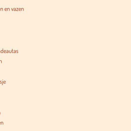
n en vazen
adeautas
n
sje
s
n
en