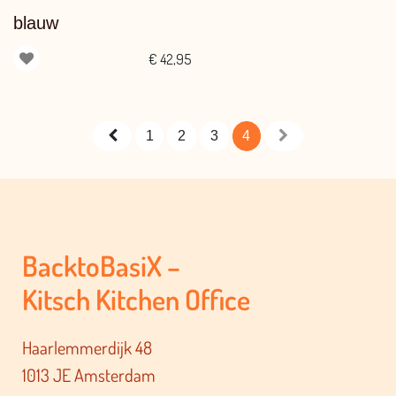
blauw
€
42,95
1
2
3
4
BacktoBasiX –
Kitsch Kitchen Office
Haarlemmerdijk 48
1013 JE Amsterdam