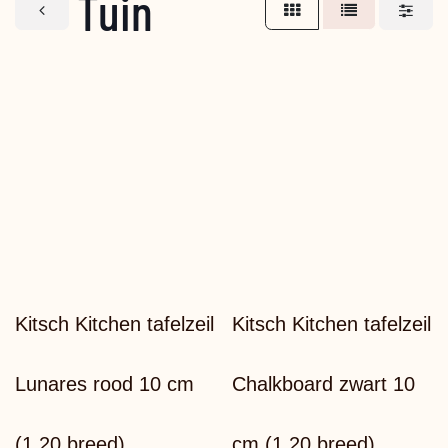
Tuin
ac
Kitsch Kitchen tafelzeil
Kitsch Kitchen tafelzeil
Lunares rood 10 cm
Chalkboard zwart 10
(1,20 breed)
cm (1,20 breed)