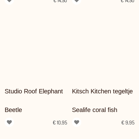
€
14,50
€
14,50
Studio Roof Elephant
Kitsch Kitchen tegeltje
Beetle
Sealife coral fish
€
10,95
€
9,95