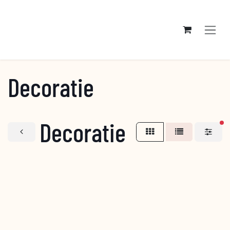
Overslaan naar inhoud
Decoratie
Decoratie
ac