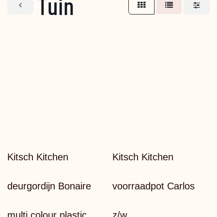
Tuin
ac
Kitsch Kitchen
Kitsch Kitchen
deurgordijn Bonaire
voorraadpot Carlos
multi colour plastic
z/w