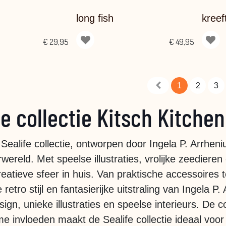
long fish
kreef
€
29,95
€
49,95
1
2
3
fe collectie Kitsch Kitchen
Sealife collectie, ontworpen door Ingela P. Arrhen
ereld. Met speelse illustraties, vrolijke zeedieren 
reatieve sfeer in huis. Van praktische accessoires 
retro stijl en fantasierijke uitstraling van Ingela P.
esign, unieke illustraties en speelse interieurs. D
e invloeden maakt de Sealife collectie ideaal voor 