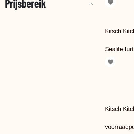
Prijsbereik
Kitsch Kitc
Sealife turt
Kitsch Kit
voorraadpot