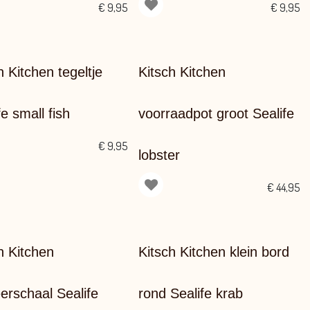
€
9,95
€
9,95
h Kitchen tegeltje
Kitsch Kitchen
fe small fish
voorraadpot groot Sealife
€
9,95
lobster
€
44,95
h Kitchen
Kitsch Kitchen klein bord
erschaal Sealife
rond Sealife krab