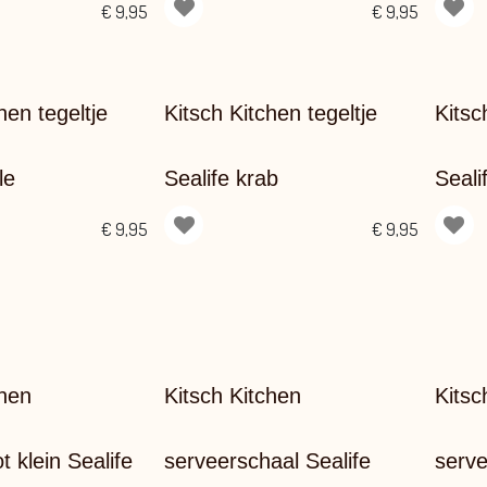
€
9,95
€
9,95
hen tegeltje
Kitsch Kitchen tegeltje
Kitsc
le
Sealife krab
Seali
€
9,95
€
9,95
chen
Kitsch Kitchen
Kitsc
 klein Sealife
serveerschaal Sealife
serve