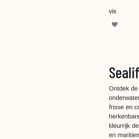
vis
Seali
Ontdek de 
onderwaterw
frisse en c
herkenbare 
kleurrijk d
en maritiem