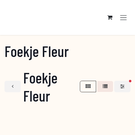
Overslaan naar inhoud
Foekje Fleur
Foekje
ac
Fleur