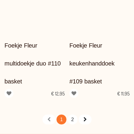
Foekje Fleur
Foekje Fleur
multidoekje duo #110
keukenhanddoek
basket
#109 basket
€
12,95
€
11,95
1
2