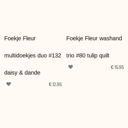
Foekje Fleur
Foekje Fleur washand
multidoekjes duo #132
trio #80 tulip quilt
€
15,95
daisy & dande
€
12,95