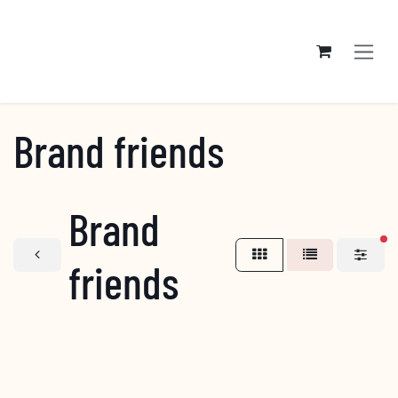
Overslaan naar inhoud
Brand friends
Brand
ac
friends